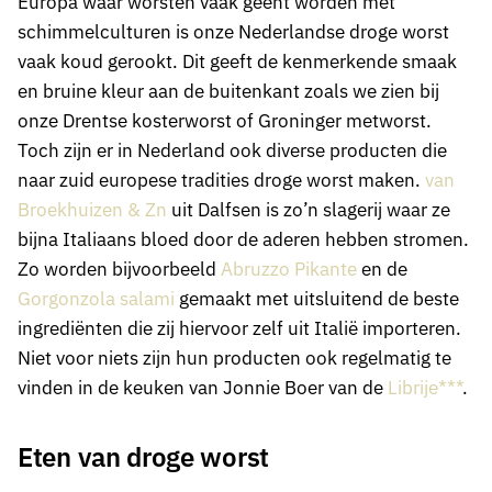
Europa waar worsten vaak geënt worden met
schimmelculturen is onze Nederlandse droge worst
vaak koud gerookt. Dit geeft de kenmerkende smaak
en bruine kleur aan de buitenkant zoals we zien bij
onze Drentse kosterworst of Groninger metworst.
Toch zijn er in Nederland ook diverse producten die
naar zuid europese tradities droge worst maken.
van
Broekhuizen & Zn
uit Dalfsen is zo’n slagerij waar ze
bijna Italiaans bloed door de aderen hebben stromen.
Zo worden bijvoorbeeld
Abruzzo Pikante
en de
Gorgonzola salami
gemaakt met uitsluitend de beste
ingrediënten die zij hiervoor zelf uit Italië importeren.
Niet voor niets zijn hun producten ook regelmatig te
vinden in de keuken van Jonnie Boer van de
Librije***
.
Eten van droge worst