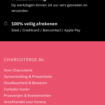
Op werkdagen binnen 24 uur vers gesneden en
verzonden.
100% veilig afrekenen
iDeal / Creditcard / Bancontact / Apple Pay
CHARCUTERIE.NL
Over Charcuterie
Samenstelling & Presentatie
Houdbaarheid & Bewaren
Cortador huren
Proeverijen & Evenementen
Groothandel voor horeca