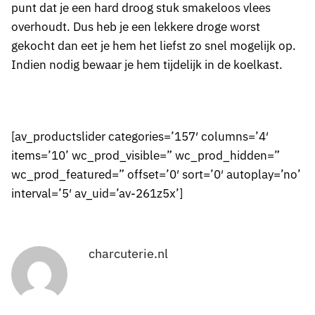
punt dat je een hard droog stuk smakeloos vlees
overhoudt. Dus heb je een lekkere droge worst
gekocht dan eet je hem het liefst zo snel mogelijk op.
Indien nodig bewaar je hem tijdelijk in de koelkast.
[av_productslider categories=’157′ columns=’4′
items=’10’ wc_prod_visible=” wc_prod_hidden=”
wc_prod_featured=” offset=’0′ sort=’0′ autoplay=’no’
interval=’5′ av_uid=’av-261z5x’]
charcuterie.nl