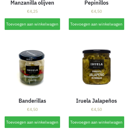
Manzanilla olijven
Pepinillos
€
4,25
€
4,50
Toevoegen aan winkelwagen
Toevoegen aan winkelwagen
Banderillas
Iruela Jalapeños
€
4,50
€
4,50
Toevoegen aan winkelwagen
Toevoegen aan winkelwagen