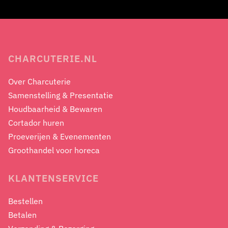
CHARCUTERIE.NL
Over Charcuterie
Samenstelling & Presentatie
Houdbaarheid & Bewaren
Cortador huren
Proeverijen & Evenementen
Groothandel voor horeca
KLANTENSERVICE
Bestellen
Betalen