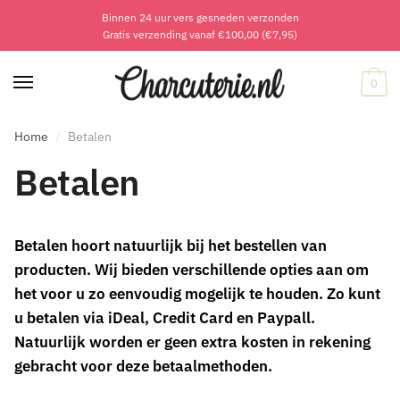
Binnen 24 uur vers gesneden verzonden
Skip
Skip
Gratis verzending vanaf €100,00 (€7,95)
to
to
navigation
content
0
Home
Betalen
/
Betalen
Betalen hoort natuurlijk bij het bestellen van
producten. Wij bieden verschillende opties aan om
het voor u zo eenvoudig mogelijk te houden. Zo kunt
u betalen via iDeal, Credit Card en Paypall.
Natuurlijk worden er geen extra kosten in rekening
gebracht voor deze betaalmethoden.