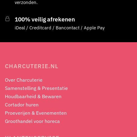
verzonden.
100% veilig afrekenen
iDeal / Creditcard / Bancontact / Apple Pay
CHARCUTERIE.NL
Over Charcuterie
Samenstelling & Presentatie
Houdbaarheid & Bewaren
Cortador huren
Proeverijen & Evenementen
Groothandel voor horeca