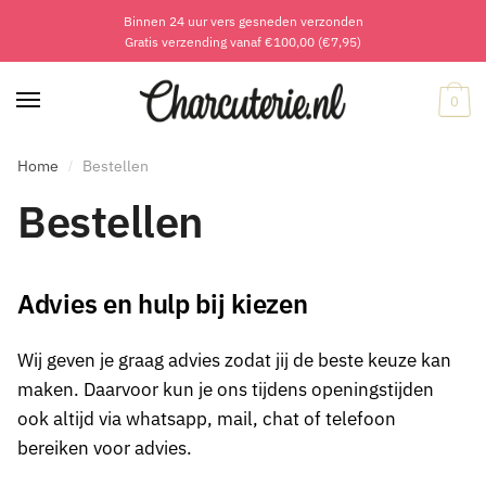
Binnen 24 uur vers gesneden verzonden
Skip
Skip
Gratis verzending vanaf €100,00 (€7,95)
to
to
navigation
content
0
Home
Bestellen
/
Bestellen
Advies en hulp bij kiezen
Wij geven je graag advies zodat jij de beste keuze kan
maken. Daarvoor kun je ons tijdens openingstijden
ook altijd via whatsapp, mail, chat of telefoon
bereiken voor advies.