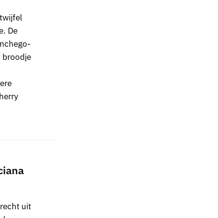
wijfel
e. De
anchego-
t broodje
kere
herry
ciana
recht uit