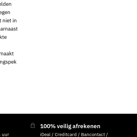
elden
egen
 niet in
aarnaast
kte
emaakt
angspek
100% veilig afrekenen
 uur
iDeal / Creditcard / Bancontact /