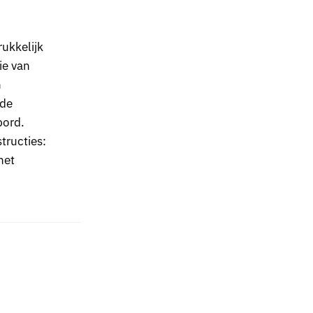
ukkelijk
ie van
n
 de
bord.
tructies:
het