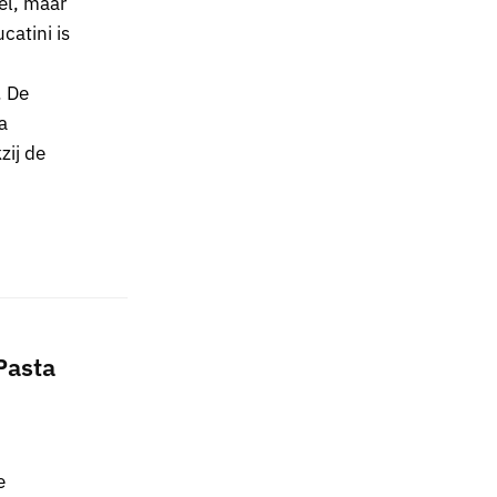
eel, maar
atini is
. De
a
zij de
Pasta
e