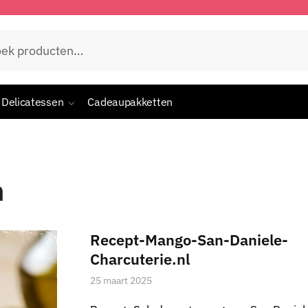
en
Delicatessen
Cadeaupakketten
n
Recept-Mango-San-Daniele-
Charcuterie.nl
25 maart 2025