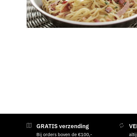
GRATIS verzending
VE
Bij orders boven de €100,-
alti