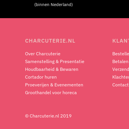
(binnen Nederland)
CHARCUTERIE.NL
KLAN
Over Charcuterie
Bestell
Samenstelling & Presentatie
Betalen
Houdbaarheid & Bewaren
Verzend
Cortador huren
Klachte
Proeverijen & Evenementen
Contact
Groothandel voor horeca
© Charcuterie.nl 2019