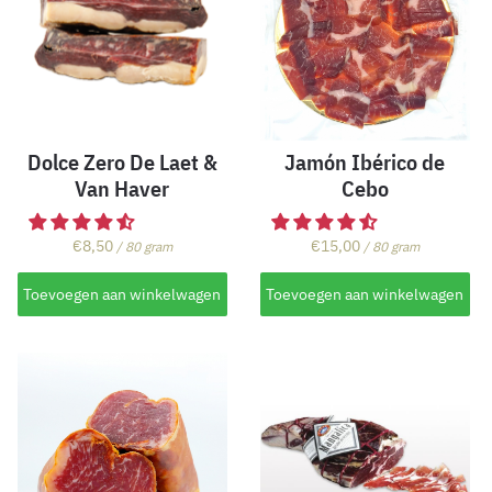
Dolce Zero De Laet &
Jamón Ibérico de
Van Haver
Cebo
€
8,50
€
15,00
/ 80 gram
/ 80 gram
Toevoegen aan winkelwagen
Toevoegen aan winkelwagen