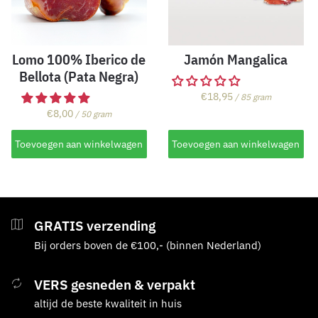
Lomo 100% Iberico de
Jamón Mangalica
Bellota (Pata Negra)
€
18,95
/ 85 gram
€
8,00
/ 50 gram
Toevoegen aan winkelwagen
Toevoegen aan winkelwagen
GRATIS verzending
Bij orders boven de €100,- (binnen Nederland)
VERS gesneden & verpakt
altijd de beste kwaliteit in huis