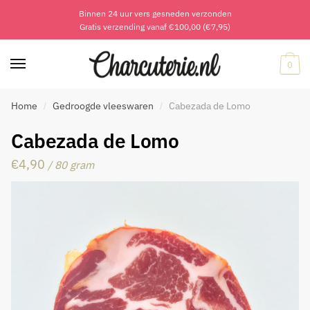
Binnen 24 uur vers gesneden verzonden
Skip
Skip
Gratis verzending vanaf €100,00 (€7,95)
to
to
navigation
content
0
Home
Gedroogde vleeswaren
Cabezada de Lomo
/
/
Cabezada de Lomo
€
4,90
/ 80 gram