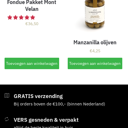
Fondue Pakket Mont
Velan
€
36,50
Manzanilla olijven
€
4,25
Toevoegen aan winkelwagen
Toevoegen aan winkelwagen
GRATIS verzending
Bij orders boven de €100,- (binnen Nederland)
VERS gesneden & verpakt
altijd de beste kwaliteit in huis