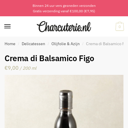
Binnen 24 uur vers gesneden verzonden
Skip
Skip
Gratis verzending vanaf €100,00 (€7,95)
to
to
navigation
content
0
Home
Delicatessen
Olijfolie & Azijn
Crema di Balsamico Fi
/
/
/
Crema di Balsamico Figo
€
9,00
/ 200 ml