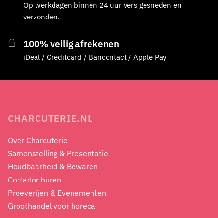
Op werkdagen binnen 24 uur vers gesneden en
verzonden.
100% veilig afrekenen
iDeal / Creditcard / Bancontact / Apple Pay
CHARCUTERIE.NL
Over Charcuterie
Samenstelling & Presentatie
Houdbaarheid & Bewaren
Cortador huren
Proeverijen & Evenementen
Groothandel voor horeca