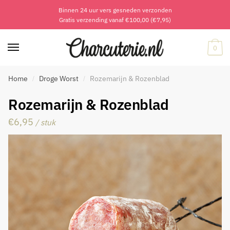
Binnen 24 uur vers gesneden verzonden
Skip
Skip
Gratis verzending vanaf €100,00 (€7,95)
to
to
navigation
content
0
Home
Droge Worst
Rozemarijn & Rozenblad
/
/
Rozemarijn & Rozenblad
€
6,95
/ stuk