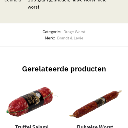
worst
Categorie:
Droge Worst
Merk:
Brandt & Levie
Gerelateerde producten
Truffel Salami
Duivelse Worst