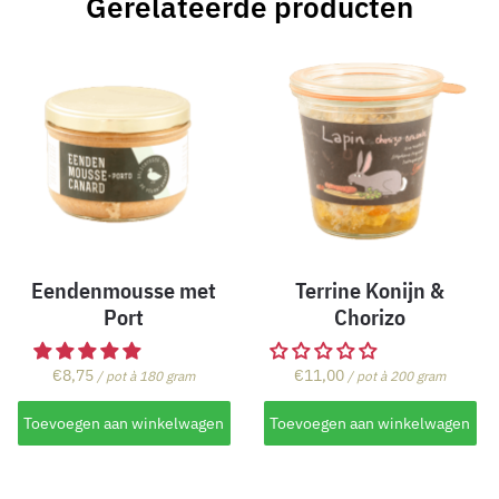
Gerelateerde producten
Eendenmousse met
Terrine Konijn &
Port
Chorizo
€
8,75
€
11,00
/ pot à 180 gram
/ pot à 200 gram
Toevoegen aan winkelwagen
Toevoegen aan winkelwagen