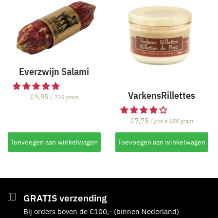
Everzwijn Salami
VarkensRillettes
€
9,95
/ 225 gram
€
7,75
/ pot à 180 gram
Toevoegen aan winkelwagen
Toevoegen aan winkelwagen
GRATIS verzending
Bij orders boven de €100,- (binnen Nederland)