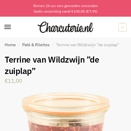
Binnen 24 uur vers gesneden verzonden
Skip
Skip
Gratis verzending vanaf €100,00 (€7,95)
to
to
navigation
content
0
Home
Paté & Rilettes
Terrine van Wildzwijn ”de zuiplap”
/
/
Terrine van Wildzwijn ”de
zuiplap”
€
11,00