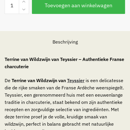
Terrine
Toevoegen aan winkelwagen
van
Wildzwijn
''de
zuiplap''
aantal
Beschrijving
Terrine van Wildzwijn van Teyssier – Authentieke Franse
charcuterie
De
Terrine van Wildzwijn van
Teyssier
is een delicatesse
die de rijke smaken van de Franse Ardèche weerspiegelt.
Teyssier, een gerenommeerd huis met een eeuwenlange
traditie in charcuterie, staat bekend om zijn authentieke
recepten en zorgvuldige selectie van ingrediënten. Met
deze terrine proef je de volle, kruidige smaak van
wildzwijn, perfect in balans gebracht met natuurlijke