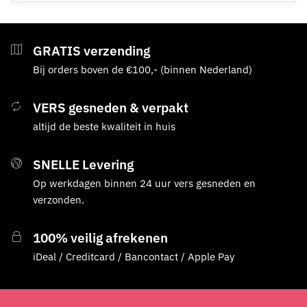
variaties.
Deze
optie
GRATIS verzending
kan
Bij orders boven de €100,- (binnen Nederland)
gekozen
worden
op
VERS gesneden & verpakt
de
altijd de beste kwaliteit in huis
productpagina
SNELLE Levering
Op werkdagen binnen 24 uur vers gesneden en
verzonden.
100% veilig afrekenen
iDeal / Creditcard / Bancontact / Apple Pay