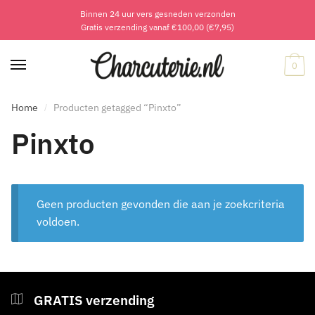
Binnen 24 uur vers gesneden verzonden
Skip
Skip
Gratis verzending vanaf €100,00 (€7,95)
to
to
navigation
content
0
Home
Producten getagged “Pinxto”
/
Pinxto
Geen producten gevonden die aan je zoekcriteria
voldoen.
GRATIS verzending